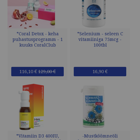
*Coral Detox - keha
*Selenium - seleen C
puhastusprogramm - 1
vitamiiniga 75mcg -
kuuks CoralClub
100tbl
116,10 €
129,00 €
16,90 €
*Vitamiin D3 400IU,
-Mustköömneõli