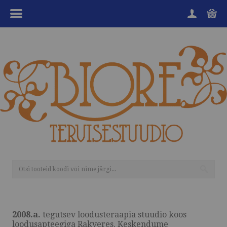
MENÜÜ
HOME
TOOTEGRUPID
KAUBAMÄRGID
SOODUKAD
KKK
KANGENVESI
TEENUSED
2008.a.
tegutsev loodusteraapia stuudio koos
OSTUINFO
loodusapteegiga Rakveres. Keskendume