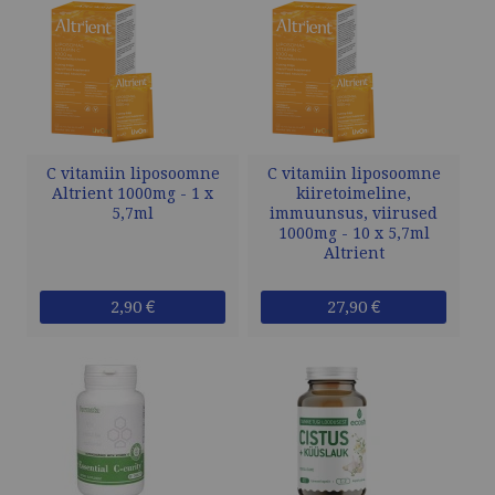
C vitamiin liposoomne
C vitamiin liposoomne
Altrient 1000mg - 1 x
kiiretoimeline,
5,7ml
immuunsus, viirused
1000mg - 10 x 5,7ml
Altrient
2,90 €
27,90 €