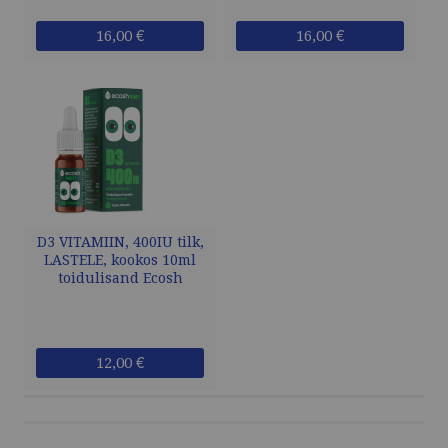
16,00 €
16,00 €
D3 VITAMIIN, 400IU tilk,
LASTELE, kookos 10ml
toidulisand Ecosh
12,00 €