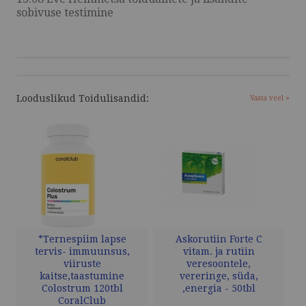
sobivuse testimine
Looduslikud Toidulisandid:
Vaata veel »
*Ternespiim lapse
Askorutiin Forte C
tervis- immuunsus,
vitam. ja rutiin
viiruste
veresoontele,
kaitse,taastumine
vereringe, süda,
Colostrum 120tbl
,energia - 50tbl
CoralClub