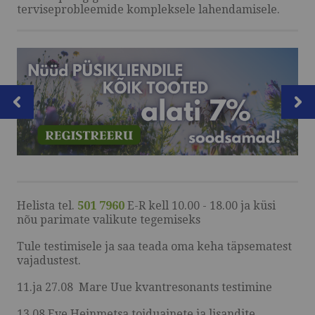
terviseprobleemide kompleksele lahendamisele.
MEIST
VÕTA ÜHENDUST
HELISTA
KIRJUTA
SMS
Helista tel.
501 7960
E-R kell 10.00 - 18.00 ja küsi
nõu parimate valikute tegemiseks
FACEBOOK
Tule testimisele ja saa teada oma keha täpsematest
vajadustest.
by ShopRoller
11.ja 27.08 Mare Uue kvantresonants testimine
13.08 Eve Heinmetsa toiduainete ja lisandite