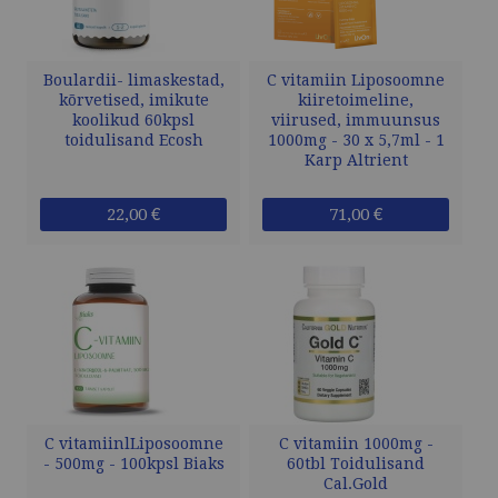
Boulardii- limaskestad,
C vitamiin Liposoomne
kõrvetised, imikute
kiiretoimeline,
koolikud 60kpsl
viirused, immuunsus
toidulisand Ecosh
1000mg - 30 x 5,7ml - 1
Karp Altrient
22,00 €
71,00 €
C vitamiinlLiposoomne
C vitamiin 1000mg -
- 500mg - 100kpsl Biaks
60tbl Toidulisand
Cal.Gold