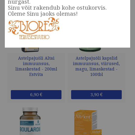
nurgast.
Sinu võit rakendub kohe ostukorvis.
Oleme Sinu jaoks olemas!
Astelpajuõli Altai
Astelpajuõli kapslid
immuunsus,
immuunsus, viirused,
limaskestad - 200ml
magu, limaskestad -
Estvita
100tbl
6,90 €
3,90 €