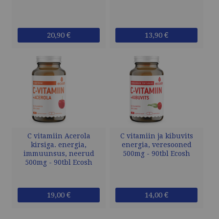
20,90 €
13,90 €
C vitamiin Acerola
C vitamiin ja kibuvits
kirsiga. energia,
energia, veresooned
immuunsus, neerud
500mg - 90tbl Ecosh
500mg - 90tbl Ecosh
19,00 €
14,00 €