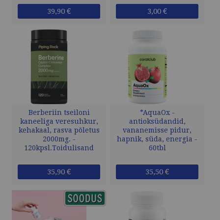
39,90 €
3,00 €
Berberiin tseiloni
*AquaOx -
kaneeliga veresuhkur,
antioksüdandid,
kehakaal, rasva põletus
vananemisse pidur,
2000mg. -
hapnik, süda, energia -
120kpsl.Toidulisand
60tbl
35,90 €
35,50 €