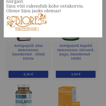
nurgast.
Sinu võit rakendub kohe ostukorvis.
Oleme Sinu jaoks olemas!
Astelpajuõli Altai
Astelpajuõli kapslid
immuunsus,
immuunsus, viirused,
limaskestad - 200ml
magu, limaskestad -
Estvita
100tbl
6,90 €
3,90 €