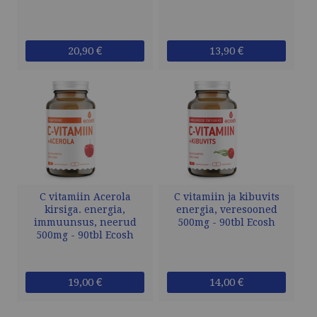
20,90 €
13,90 €
C vitamiin Acerola
C vitamiin ja kibuvits
kirsiga. energia,
energia, veresooned
immuunsus, neerud
500mg - 90tbl Ecosh
500mg - 90tbl Ecosh
19,00 €
14,00 €