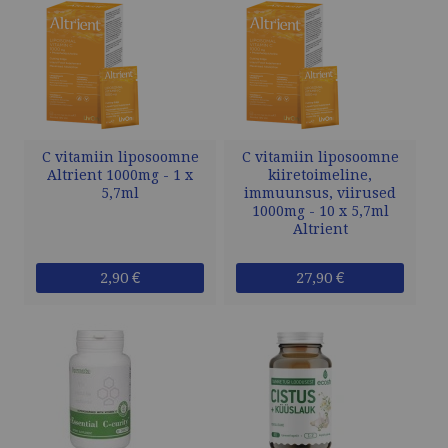
C vitamiin liposoomne
C vitamiin liposoomne
Altrient 1000mg - 1 x
kiiretoimeline,
5,7ml
immuunsus, viirused
1000mg - 10 x 5,7ml
Altrient
2,90 €
27,90 €