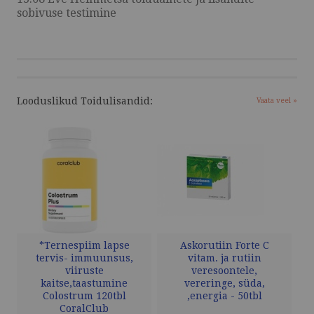
sobivuse testimine
Looduslikud Toidulisandid:
Vaata veel »
*Ternespiim lapse
Askorutiin Forte C
tervis- immuunsus,
vitam. ja rutiin
viiruste
veresoontele,
kaitse,taastumine
vereringe, süda,
Colostrum 120tbl
,energia - 50tbl
CoralClub