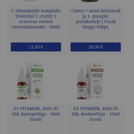
C-vitamiinide kompleks
Cistus + must küüslauk
Essential C-curity 5
ja 1- puugid,
erinevas vormis
putukatõrje ( Puuk
versoonkonnale - 60tbl
Stopp) 60kpt,
21,90 €
18,00 €
D3 VITAMIIN, 4000-IU
D3 VITAMIIN, 4000-IU
tilk, kanepiõliga - 10ml
tilk, kookosõliga - 10ml
Ecosh
Ecosh