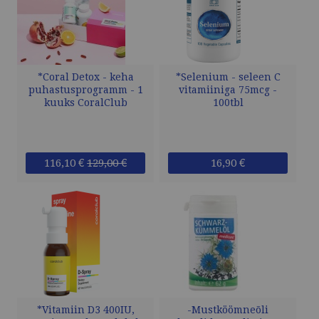
*Coral Detox - keha
*Selenium - seleen C
puhastusprogramm - 1
vitamiiniga 75mcg -
kuuks CoralClub
100tbl
116,10 €
129,00 €
16,90 €
*Vitamiin D3 400IU,
-Mustköömneõli