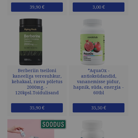
39,90 €
3,00 €
Berberiin tseiloni
*AquaOx -
kaneeliga veresuhkur,
antioksüdandid,
kehakaal, rasva põletus
vananemisse pidur,
2000mg. -
hapnik, süda, energia -
120kpsl.Toidulisand
60tbl
35,90 €
35,50 €