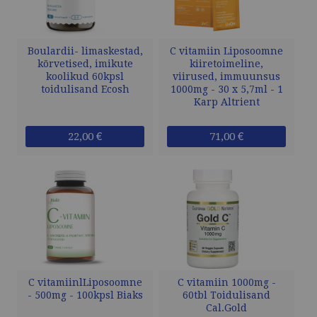
Boulardii- limaskestad,
C vitamiin Liposoomne
kõrvetised, imikute
kiiretoimeline,
koolikud 60kpsl
viirused, immuunsus
toidulisand Ecosh
1000mg - 30 x 5,7ml - 1
Karp Altrient
22,00 €
71,00 €
C vitamiinlLiposoomne
C vitamiin 1000mg -
- 500mg - 100kpsl Biaks
60tbl Toidulisand
Cal.Gold