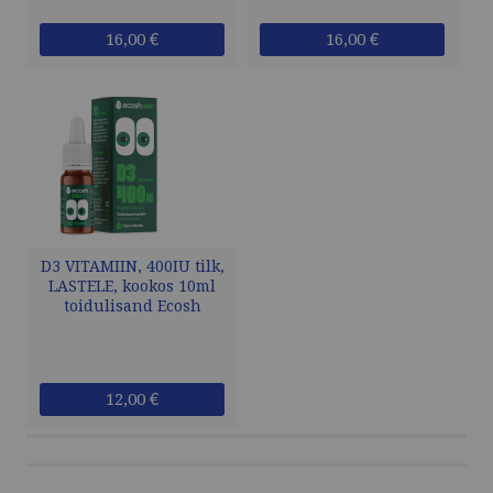
16,00 €
16,00 €
D3 VITAMIIN, 400IU tilk,
LASTELE, kookos 10ml
toidulisand Ecosh
12,00 €