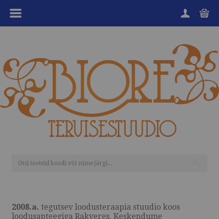
MENÜÜ
HOME
TOOTEGRUPID
KAUBAMÄRGID
SOODUKAD
KKK
KANGENVESI
HEA TEADA
2008.a.
tegutsev loodusteraapia stuudio koos
TEENUSED
loodusapteegiga Rakveres. Keskendume