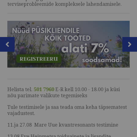
terviseprobleemide kompleksele lahendamisele.
OSTUINFO
MEIST
VÕTA ÜHENDUST
HELISTA
KIRJUTA
Helista tel.
501 7960
E-R kell 10.00 - 18.00 ja küsi
nõu parimate valikute tegemiseks
SMS
Tule testimisele ja saa teada oma keha täpsematest
FACEBOOK
vajadustest.
11.ja 27.08 Mare Uue kvantresonants testimine
by ShopRoller
13.08 Eve Heinmetsa toiduainete ja lisandite